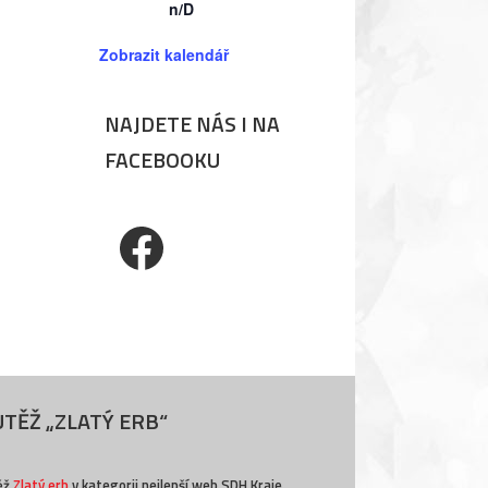
n/D
Zobrazit kalendář
NAJDETE NÁS I NA
FACEBOOKU
Facebook
TĚŽ „ZLATÝ ERB“
ěž
Zlatý erb
v kategorii nejlepší web SDH Kraje