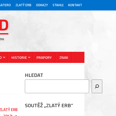
ESATERO
ZLATÝ ERB
ODKAZY
STAHUJ
KONTAKT
O
HISTORIE
PRAPORY
ZNAK
HLEDAT
SOUTĚŽ „ZLATÝ ERB“
ZLATÝ ERB