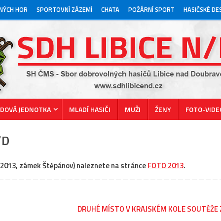
ZNÝCH HOR
SPORTOVNÍ ZÁZEMÍ
CHATA
POŽÁRNÍ SPORT
HASIČSKÉ D
ZDOVÁ JEDNOTKA
MLADÍ HASIČI
MUŽI
ŽENY
FOTO-VIDE
/D
3.2013, zámek Štěpánov) naleznete na stránce
FOTO 2013
.
DRUHÉ MÍSTO V KRAJSKÉM KOLE SOUTĚŽE 