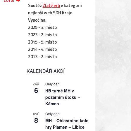
2013!
Soutěž
Zlatý erb
v kategorii
nejlepší web SDH Kraje
Vysočina.
2025 - 3. místo
2023 - 2. místo
2015 - 5. místo
2014 - 4. místo
2013 - 2. místo
KALENDÁŘ AKCÍ
Celý den
ZÁŘ
6
HB turné MH v
požárním útoku –
Kámen
Celý den
KVĚ
8
MH – Oblastního kolo
hry Plamen – Libice