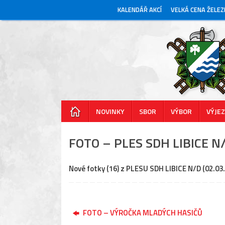
Skip
KALENDÁŘ AKCÍ
VELKÁ CENA ŽELE
to
content
Skip
NOVINKY
SBOR
VÝBOR
VÝJE
to
content
FOTO – PLES SDH LIBICE N
Nové fotky (16) z PLESU SDH LIBICE N/D (02.0
FOTO – VÝROČKA MLADÝCH HASIČŮ