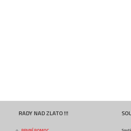
RADY NAD ZLATO !!!
SOU
PRVNÍ POMOC
Sout