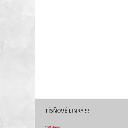
TÍSŇOVÉ LINKY !!!
150 Hasiči