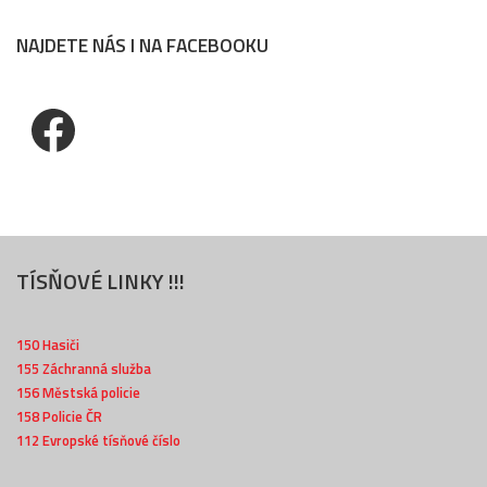
NAJDETE NÁS I NA FACEBOOKU
Facebook
TÍSŇOVÉ LINKY !!!
150 Hasiči
155 Záchranná služba
156 Městská policie
158 Policie ČR
112 Evropské tísňové číslo