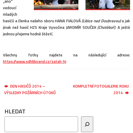
„ano“
vedoucí
mladých
hasičů a členka našeho sboru HANA FIALOVÁ
(Libice nad Doubravou)
a jak
jinak než hasič HZS Kraje Vysočina JAROMÍR SOUČEK
(Chotěboř)
. A ještě
jednou přejeme hodně štěstí.
Všechny fotky najdete na následující adrese:
https://www.sdhlibicend.cz/zatah-hj
DEN HASIČŮ 2014 –
KOMPLETNÍ FOTOGALERIE ROKU
VÝSLEDKY POŽÁRNÍCH ÚTOKŮ
2014
HLEDAT