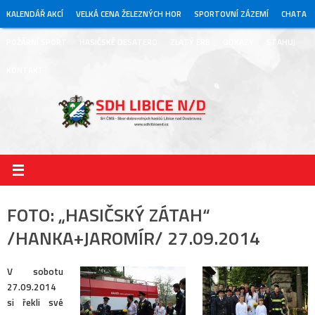
Skip
KALENDÁŘ AKCÍ
VELKÁ CENA ŽELEZNÝCH HOR
SPORTOVNÍ ZÁZEMÍ
CHATA
to
content
POŽÁRNÍ SPORT
HASIČSKÉ DESATERO
ZLATÝ ERB
ODKAZY
STAHUJ
KONTAKT
FOTO: „HASIČSKÝ ZÁTAH“
/HANKA+JAROMÍR/ 27.09.2014
V sobotu
27.09.2014
si řekli své