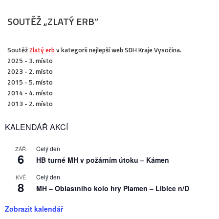
SOUTĚŽ „ZLATÝ ERB“
Soutěž
Zlatý erb
v kategorii nejlepší web SDH Kraje Vysočina.
2025 - 3. místo
2023 - 2. místo
2015 - 5. místo
2014 - 4. místo
2013 - 2. místo
KALENDÁŘ AKCÍ
Celý den
ZÁŘ
6
HB turné MH v požárním útoku – Kámen
Celý den
KVĚ
8
MH – Oblastního kolo hry Plamen – Libice n/D
Zobrazit kalendář