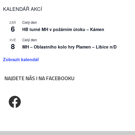
KALENDÁŘ AKCÍ
Celý den
ZÁŘ
6
HB turné MH v požárním útoku – Kámen
Celý den
KVĚ
8
MH – Oblastního kolo hry Plamen – Libice n/D
Zobrazit kalendář
NAJDETE NÁS I NA FACEBOOKU
Facebook