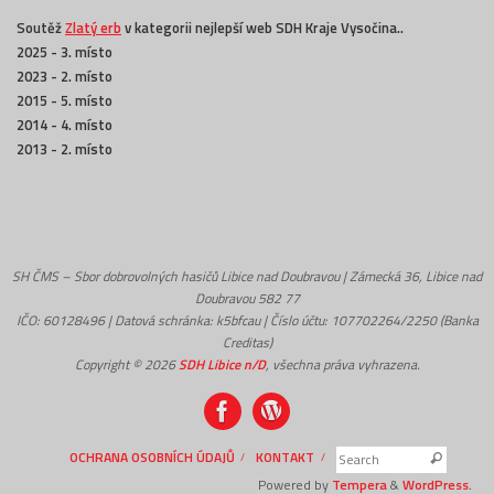
Soutěž
Zlatý erb
v kategorii nejlepší web SDH Kraje Vysočina..
2025 - 3. místo
2023 - 2. místo
2015 - 5. místo
2014 - 4. místo
2013 - 2. místo
SH ČMS – Sbor dobrovolných hasičů Libice nad Doubravou | Zámecká 36, Libice nad
Doubravou 582 77
IČO: 60128496 | Datová schránka: k5bfcau | Číslo účtu: 107702264/2250 (Banka
Creditas)
Copyright © 2026
SDH Libice n/D
, všechna práva vyhrazena.
Search f
OCHRANA OSOBNÍCH ÚDAJŮ
KONTAKT
Search
Powered by
Tempera
&
WordPress.