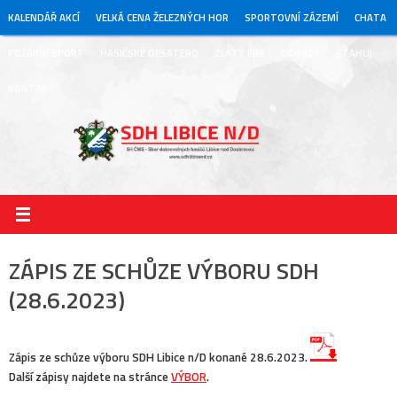
Skip
KALENDÁŘ AKCÍ
VELKÁ CENA ŽELEZNÝCH HOR
SPORTOVNÍ ZÁZEMÍ
CHATA
to
content
POŽÁRNÍ SPORT
HASIČSKÉ DESATERO
ZLATÝ ERB
ODKAZY
STAHUJ
KONTAKT
ZÁPIS ZE SCHŮZE VÝBORU SDH
(28.6.2023)
Zápis ze schůze výboru SDH Libice n/D konané 28.6.2023.
Další zápisy najdete na stránce
VÝBOR
.